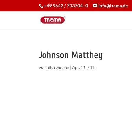
+49 9642 / 703704–0
info@trema.de
Johnson Matthey
von
nils reimann
|
Apr. 11, 2018